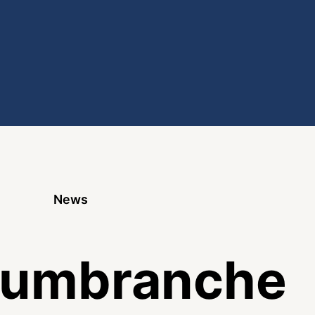
News
iumbranche