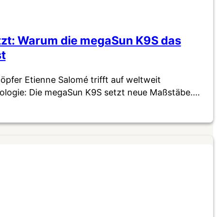
jetzt: Warum die megaSun K9S das
st
pfer Etienne Salomé trifft auf weltweit
nologie: Die megaSun K9S setzt neue Maßstäbe.…